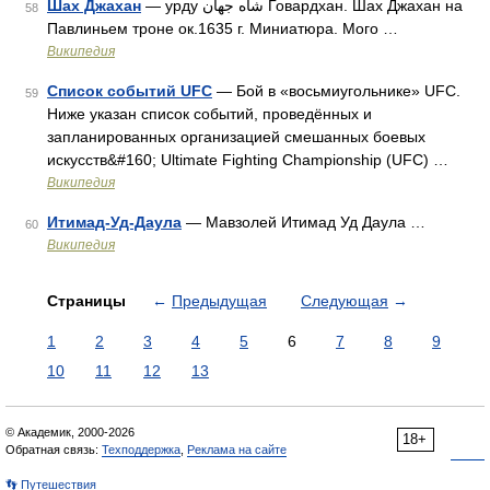
Шах Джахан
— урду شاه ‌جهان Говардхан. Шах Джахан на
58
Павлиньем троне ок.1635 г. Миниатюра. Мого …
Википедия
Список событий UFC
— Бой в «восьмиугольнике» UFC.
59
Ниже указан список событий, проведённых и
запланированных организацией смешанных боевых
искусств&#160; Ultimate Fighting Championship (UFC) …
Википедия
Итимад-Уд-Даула
— Мавзолей Итимад Уд Даула …
60
Википедия
Страницы
←
Предыдущая
Следующая
→
1
2
3
4
5
6
7
8
9
10
11
12
13
© Академик, 2000-2026
18+
Обратная связь:
Техподдержка
,
Реклама на сайте
👣 Путешествия